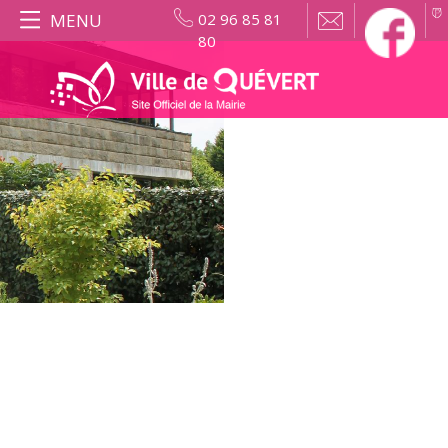
MENU
02 96 85 81
80