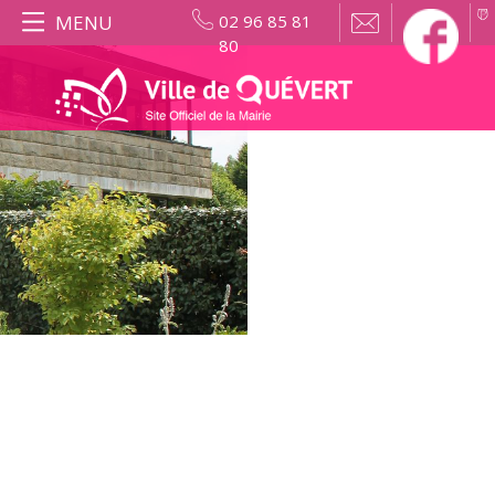
MENU
02 96 85 81
80