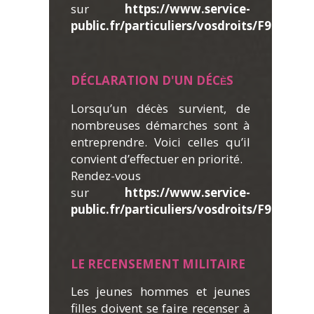
sur
https://www.service-
public.fr/particuliers/vosdroits/F961
.
DÉ
CLARATION D'UN DÉC
S
È
Lorsqu’un décès survient, de
nombreuses démarches sont à
entreprendre. Voici celles qu’il
convient d’effectuer en priorité.
Rendez-vous
sur
https://www.service-
public.fr/particuliers/vosdroits/F909
.
LE RECENSEMENT MILITAIRE
Les jeunes hommes et jeunes
filles doivent se faire recenser à