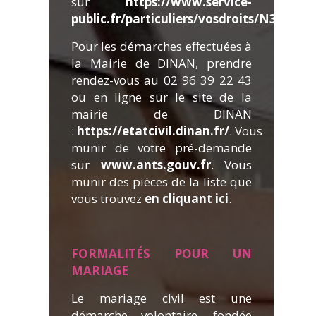
sur
https://www.service-
public.fr/particuliers/vosdroits/N360
Pour les démarches effectuées à
la Mairie de DINAN, prendre
rendez-vous au 02 96 39 22 43
ou en ligne sur le site de la
mairie de DINAN
:
https://etatcivil.dinan.fr/
. Vous
munir de votre pré-demande
sur
www.ants.gouv.fr
. Vous
munir des pièces de la liste que
vous trouvez
en cliquant ici
.
FORMALITÉ
S POUR UN
MARIAGE
Le mariage civil est une
démarche volontaire, fondée