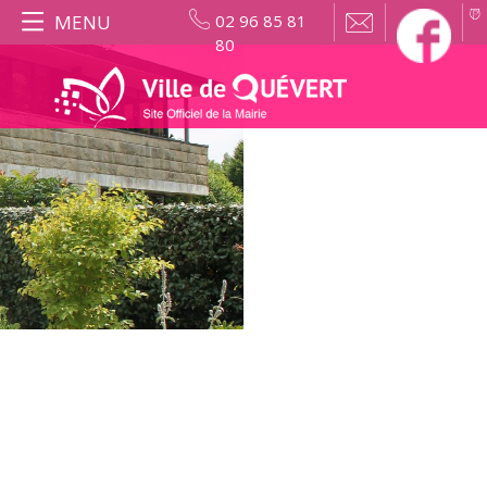
MENU
02 96 85 81
80