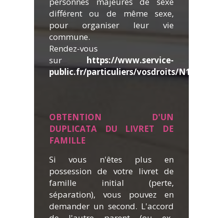
personnes majeures de sexe
différent ou de même sexe,
pour organiser leur vie
commune.
Rendez-vous
sur
https://www.service-
public.fr/particuliers/vosdroits/N144
.
OBTENTION D'UN
DUPLICATA DU LIVRET DE
FAMILLE
Si vous n'êtes plus en
possession de votre livret de
famille initial (perte,
séparation), vous pouvez en
demander un second. L'accord
de l'autre parent (ou ex-