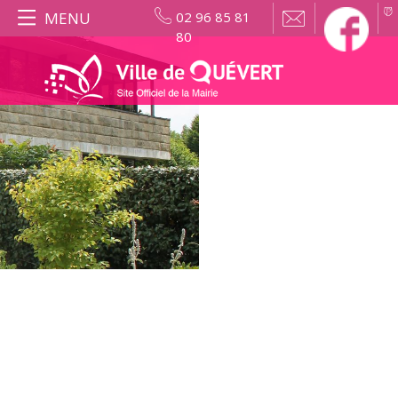
MENU
02 96 85 81
80